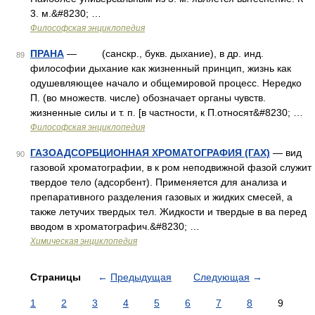
3. м.&#8230; …
Философская энциклопедия
ПРАНА
— (санскр., букв. дыхание), в др. инд.
89
философии дыхание как жизненный принцип, жизнь как
одушевляющее начало и общемировой процесс. Нередко
П. (во множеств. числе) обозначает органы чувств.
жизненные силы и т. п. [в частности, к П.относят&#8230; …
Философская энциклопедия
ГАЗОАДСОРБЦИОННАЯ ХРОМАТОГРАФИЯ (ГАХ)
— вид
90
газовой хроматографии, в к ром неподвижной фазой служит
твердое тело (адсорбент). Применяется для анализа и
препаративного разделения газовых и жидких смесей, а
также летучих твердых тел. Жидкости и твердые в ва перед
вводом в хроматографич.&#8230; …
Химическая энциклопедия
Страницы
←
Предыдущая
Следующая
→
1
2
3
4
5
6
7
8
9