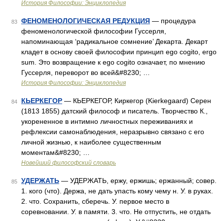
История Философии: Энциклопедия
ФЕНОМЕНОЛОГИЧЕСКАЯ РЕДУКЦИЯ
— процедура
83
феноменологической философии Гуссерля,
напоминающая ‘радикальное сомнение’ Декарта. Декарт
кладет в основу своей философии принцип ego cogito, ergo
sum. Это возвращение к ego cogito означает, по мнению
Гуссерля, переворот во всей&#8230; …
История Философии: Энциклопедия
КЬЕРКЕГОР
— КЬЕРКЕГОР, Киркегор (Kierkegaard) Серен
84
(1813 1855) датский философ и писатель. Творчество К.,
укорененное в интимно личностных переживаниях и
рефлексии самонаблюдения, неразрывно связано с его
личной жизнью, к наиболее существенным
моментам&#8230; …
Новейший философский словарь
УДЕРЖАТЬ
— УДЕРЖАТЬ, ержу, ержишь; ержанный; совер.
85
1. кого (что). Держа, не дать упасть кому чему н. У. в руках.
2. что. Сохранить, сберечь. У. первое место в
соревновании. У. в памяти. 3. что. Не отпустить, не отдать