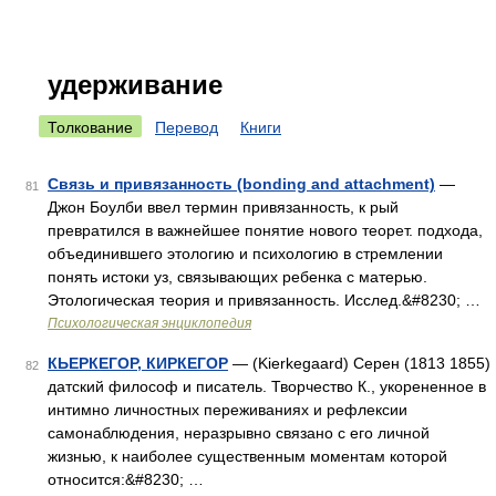
удерживание
Толкование
Перевод
Книги
Связь и привязанность (bonding and attachment)
—
81
Джон Боулби ввел термин привязанность, к рый
превратился в важнейшее понятие нового теорет. подхода,
объединившего этологию и психологию в стремлении
понять истоки уз, связывающих ребенка с матерью.
Этологическая теория и привязанность. Исслед.&#8230; …
Психологическая энциклопедия
КЬЕРКЕГОР, КИРКЕГОР
— (Kierkegaard) Серен (1813 1855)
82
датский философ и писатель. Творчество К., укорененное в
интимно личностных переживаниях и рефлексии
самонаблюдения, неразрывно связано с его личной
жизнью, к наиболее существенным моментам которой
относится:&#8230; …